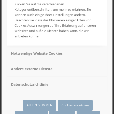
Klicken Sie auf die verschiedenen
Wir danken Ihnen herzlich für die gute
Kategorienüberschriften, um mehr zu erfahren. Sie
Zusammenarbeit im vergangenen Jahr und wünschen
können auch einige Ihrer Einstellungen ändern.
Ihnen Gesundheit, Glück und viel Erfolg für 2026. Wir
Beachten Sie, dass das Blockieren einiger Arten von
Cookies Auswirkungen auf Ihre Erfahrung auf unseren
freuen uns auf weitere gemeinsame Projekte!
Websites und auf die Dienste haben kann, die wir
anbieten können.
/
2. JANUAR 2026
VON
WEBMASTER
Notwendige Website Cookies
SCHÖNE WEIHNACHTEN
NEWS
,
UNCATEGORIZED
Andere externe Dienste
Wir wünschen allen Partnern, Kunden und
Datenschutzrichtlinie
Dienstleistern friedliche und erholsame Weihnachten
und ein erfolgreiches neue Jahr 2026.
ALLE ZUSTIMMEN
Cookies auswählen
/
15. DEZEMBER 2025
VON
WEBMASTER