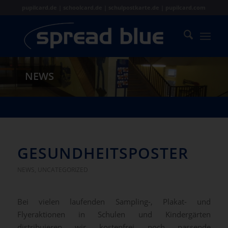
pupilcard.de | schoolcard.de | schulpostkarte.de | pupilcard.com
NEWS
GESUNDHEITSPOSTER
NEWS
,
UNCATEGORIZED
Bei vielen laufenden Sampling-, Plakat- und
Flyeraktionen in Schulen und Kindergärten
distribuieren wir kostenfrei noch passende