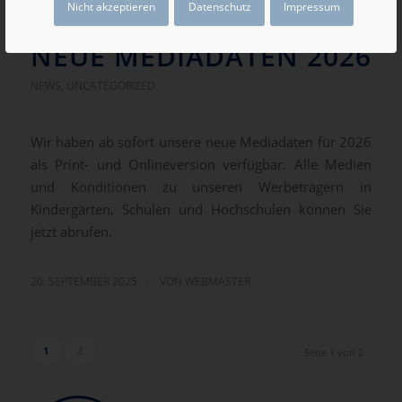
Nicht akzeptieren
Datenschutz
Impressum
NEUE MEDIADATEN 2026
NEWS
,
UNCATEGORIZED
Wir haben ab sofort unsere neue Mediadaten für 2026
als Print- und Onlineversion verfügbar. Alle Medien
und Konditionen zu unseren Werbeträgern in
Kindergärten, Schulen und Hochschulen können Sie
jetzt abrufen.
/
20. SEPTEMBER 2025
VON
WEBMASTER
1
2
Seite 1 von 2